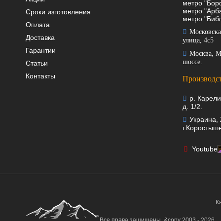
метро "Боро
метро "Арба
Сроки изготовления
метро "Библ
Оплата
Московска
Доставка
улица, 4с5
Гарантии
Москва, М
шоссе.
Статьи
Контакты
Производст
р. Карели
д. 1/2.
Украина,
г.Коростыше
Youtube
К
Все права защищены. &copy 2003 - 2026