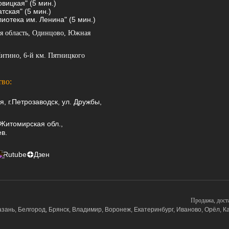
вицкая" (5 мин.)
тская" (5 мин.)
иотека им. Ленина" (5 мин.)
я область, Одинцово, Южная
итино, 6-й км. Пятницкого
во:
я, г.Петрозаводск, ул. Дружбы,
 Житомирская обл.,
в.
Rutube
Дзен
Продажа, дост
азань, Белгород, Брянск, Владимир, Воронеж, Екатеринбург, Иваново, Орёл, Ка