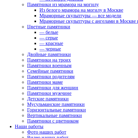
Памятники из мрамора на могилу
Из белого мрамора на могилу в Москве
Мраморные скульптуры — все модели
Мраморные скульптуры с ангелами в Москве
Цветные памятники
— белые
— серые
— красные
— черные
Двойные памятники
Памятники на троих
Памятники военным
Семейные памятники
Памятники родителям
Памятники маме
Памятники для женщин
Памятники мужчине
Детские памятники
Мусульманские памятники
Горизонтальные памятники
Вертикальные памятники
Памятники с цветником
Наши работы
Фото наших работ
Видео наших работ