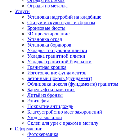
Ограды из стекла
Ограды из металла
Услуги
Установка надгробий на кладбище
Статуи и скульптуры из бронзы
Бронзовые бюсты
3D проектирование
Установка оград
Установка бордюров
Укладка тротуарной плитки
Укладка гранитной плитки
Укладка гранитной брусчатки
Гранитная крошка
Изготовление фундаментов
Бетонный цоколь (фундамент)
Облицовка цоколя (фундамента) гранитом
Барельеф на памятник
Литьё из бронзы
Эпитафия
Покрытие антидождь
Благоустройство мест захоронений
Уход за могилой
Склеп для урн с прахом в могилу
Оформление
Фотокерамика