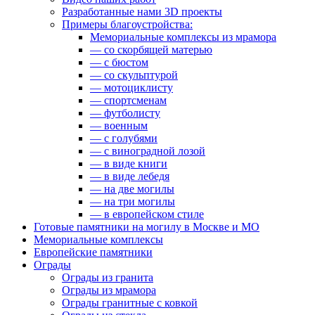
Разработанные нами 3D проекты
Примеры благоустройства:
Мемориальные комплексы из мрамора
— со скорбящей матерью
— с бюстом
— со скульптурой
— мотоциклисту
— спортсменам
— футболисту
— военным
— с голубями
— с виноградной лозой
— в виде книги
— в виде лебедя
— на две могилы
— на три могилы
— в европейском стиле
Готовые памятники на могилу в Москве и МО
Мемориальные комплексы
Европейские памятники
Ограды
Ограды из гранита
Ограды из мрамора
Ограды гранитные с ковкой