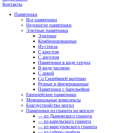
Контакты
Памятники
Все памятники
Недорогие памятники
Элитные памятники
Элитные
Комбинированные
Из стекла
С крестом
С ангелом
Памятники в виде сердца
В виде часовни
С аркой
Со Скорбящей матерью
Резные и фрезерованные
Памятники с барельефом
Европейские памятники
Мемориальные комплексы
Благоустройство могил
Памятники из гранита на могилу
— из Дымовского гранита
— из карельского гранита
— из мансуровского гранита
— из габрро-диабаза