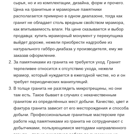
сырья, но и из комплектации, дизайна, форм и прочего.
Цена на гранитные и мраморные памятники
располагается примерно в одном диапазоне, тогда как
гранит не обладает столь вредным свойством мрамора,
как впитываемость влаги. На цене сказывается и выбор
продавца: купить мраморный монумент у перекупщика
выйдет дороже, нежели приобрести надгробие из
натурального габбро-диабаза у производителя, ему же
заказав оформление.
За памятниками из гранита не требуется уход. Гранит
терпеливее относится к отсутствию ухода, нежели
мрамор, который нуждается в ежегодной чистке, но и он
требует периодических манипуляций.
В толще гранита не разглядеть микротрещины, но они
там есть. Такое бывает в случаях с некачественным
гранитом из определённых мест добычи. Качество, цвет и
фактура гранита зависит от его месторождения и способа
добычи. Профессиональные гранитные мастерские при
работе над памятниками из гранита не сотрудничают с
добытчиками, пользующимися методами направленного